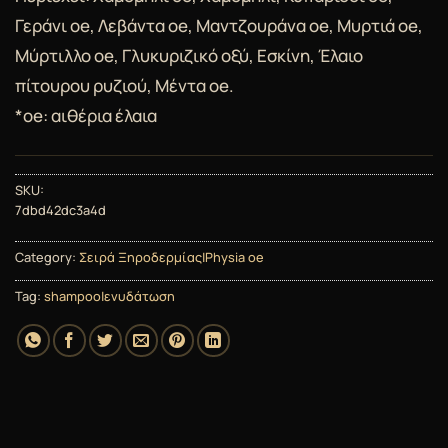
Γεράνι oe, Λεβάντα oe, Μαντζουράνα oe, Μυρτιά oe,
Μύρτιλλο oe, Γλυκυριζικό οξύ, Εσκίνη, Έλαιο
πίτουρου ρυζιού, Μέντα oe.
*oe: αιθέρια έλαια
SKU:
7dbd42dc3a4d
Category:
Σειρά Ξηροδερμίας|Physia oe
Tag:
shampoo|ενυδάτωση