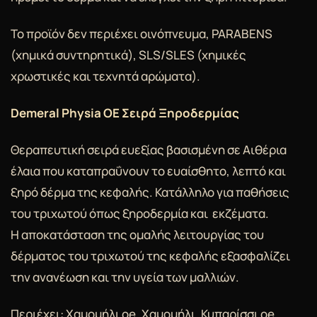
Το προϊόν δεν περιέχει οινόπνευμα, PARABENS
(χημικά συντηρητικά), SLS/SLES (χημικές
χρωστικές και τεχνητά αρώματα).
Demeral Physia OE Σειρά Ξηροδερμίας
Θεραπευτική σειρά ευεξίας βασισμένη σε Αιθέρια
έλαια που καταπραΰνουν το ευαίσθητο, λεπτό και
ξηρό δέρμα της κεφαλής. Κατάλληλο για παθήσεις
του τριχωτού όπως ξηροδερμία και εκζέματα.
Η αποκατάσταση της ομαλής λειτουργίας του
δέρματος του τριχωτού της κεφαλής εξασφαλίζει
την ανανέωση και την υγεία των μαλλιών.
Περιέχει: Χαμομήλι oe, Χαμομήλι, Κυπαρίσσι oe,