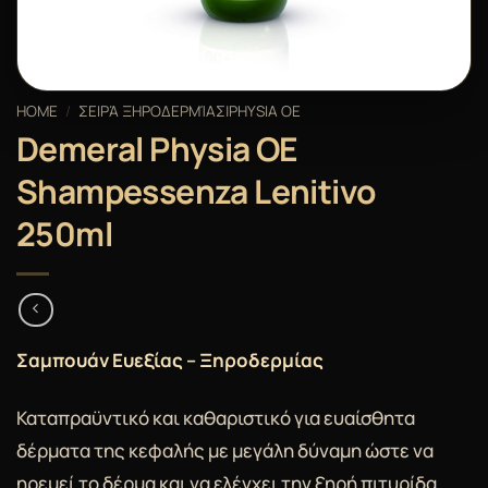
HOME
/
ΣΕΙΡΆ ΞΗΡΟΔΕΡΜΊΑΣ|PHYSIA OE
Demeral Physia OE
Shampessenza Lenitivo
250ml
Σαμπουάν Ευεξίας – Ξηροδερμίας
Καταπραϋντικό και καθαριστικό για ευαίσθητα
δέρματα της κεφαλής με μεγάλη δύναμη ώστε να
ηρεμεί το δέρμα και να ελέγχει την ξηρή πιτυρίδα.