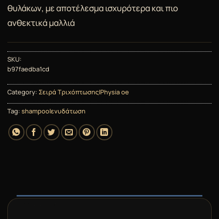
θυλάκων, με αποτέλεσμα ισχυρότερα και πιο
ανθεκτικά μαλλιά
SKU:
b97faedba1cd
Category:
Σειρά Τριχόπτωσης|Physia oe
Tag:
shampoo|ενυδάτωση
DESCRIPTION