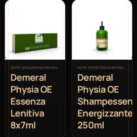
ΣΕΙΡΆ ΞΗΡΟΔΕΡΜΊΑΣ|PHYSIA OE
ΣΕΙΡΆ ΤΡΙΧΌΠΤΩΣΗΣ|PHYSIA OE
Demeral
Demeral
Physia OE
Physia OE
Essenza
Shampessenz
te
Lenitiva
Energizzante
8x7ml
250ml