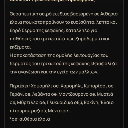
Θεραπευτική σειρά ευεξίας βασισμένη σε Αιθέρια
έλαια που καταπραΰνουν το ευαίσθητο, λεπτό και
ξηρό δέρμα της κεφαλής. Κατάλληλο για
παθήσεις του τριχωτού όπως ξηροδερμία και
εκζέματα.
Η αποκατάσταση της ομαλής λειτουργίας του
δέρματος του τριχωτού της κεφαλής εξασφαλίζει
την ανανέωση και την υγεία των μαλλιών.
Περιέχει: Χαμομήλι oe, Χαμομήλι, Κυπαρίσσι oe,
Γεράνι oe, Λεβάντα oe, Μαντζουράνα oe, Μυρτιά
oe, Μύρτιλλο oe, Γλυκυριζικό οξύ, Εσκίνη, Έλαιο
πίτουρου ρυζιού, Μέντα oe.
*oe: αιθέρια έλαια