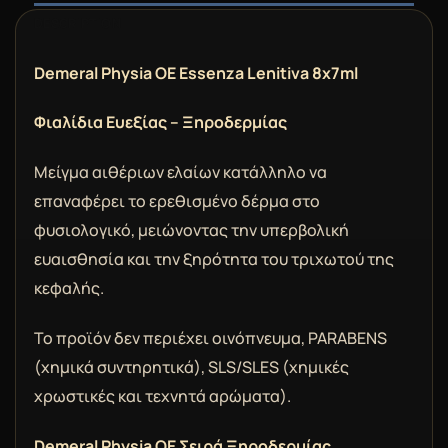
DESCRIPTION
Demeral Physia OE Essenza Lenitiva 8x7ml
Φιαλίδια Ευεξίας – Ξηροδερμίας
Μείγμα αιθέριων ελαίων κατάλληλο να
επαναφέρει το ερεθισμένο δέρμα στο
φυσιολογικό, μειώνοντας την υπερβολική
ευαισθησία και την ξηρότητα του τριχωτού της
κεφαλής.
Το προϊόν δεν περιέχει οινόπνευμα, PARABENS
(χημικά συντηρητικά), SLS/SLES (χημικές
χρωστικές και τεχνητά αρώματα).
Demeral Physia OE Σειρά Ξηροδερμίας