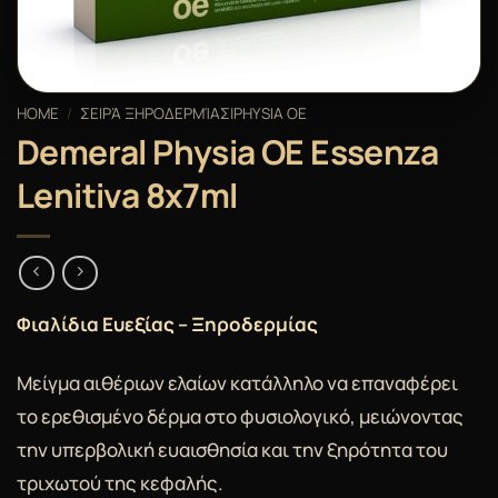
HOME
/
ΣΕΙΡΆ ΞΗΡΟΔΕΡΜΊΑΣ|PHYSIA OE
Demeral Physia OE Essenza
Lenitiva 8x7ml
Φιαλίδια Ευεξίας – Ξηροδερμίας
Μείγμα αιθέριων ελαίων κατάλληλο να επαναφέρει
το ερεθισμένο δέρμα στο φυσιολογικό, μειώνοντας
την υπερβολική ευαισθησία και την ξηρότητα του
τριχωτού της κεφαλής.