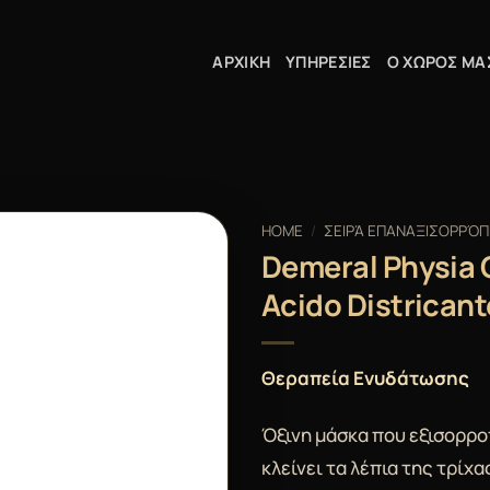
ΑΡΧΙΚΗ
ΥΠΗΡΕΣΙΕΣ
Ο ΧΩΡΟΣ ΜΑ
HOME
/
ΣΕΙΡΆ ΕΠΑΝΑΞΙΣΟΡΡΌΠ
Demeral Physia
Acido Districan
Θεραπεία Ενυδάτωσης
Όξινη μάσκα που εξισορροπ
κλείνει τα λέπια της τρίχα