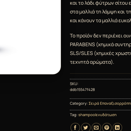
και το λάδι φύτρων σίτου
στα μαλλιά τη λάμψη και τ
και κάνουν τα μαλλιά ευκο
Το προϊόν δεν περιέχει οι
PARABENS (χημικά συντηρ
SLS/SLES (χημικές χρωστι
τεχνητά αρώματα).
SKU:
ddb15547f428
Category:
Σειρά Επαναξισορρόπη
Tag:
shampoo|ενυδάτωση