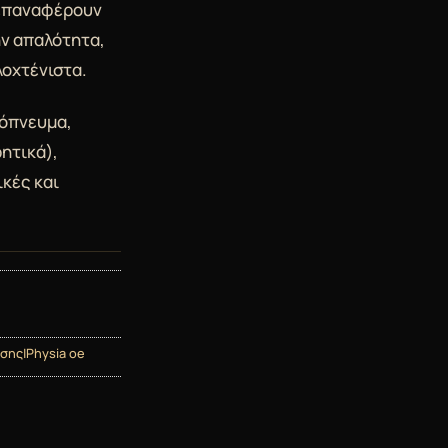
 επαναφέρουν
ην απαλότητα,
λοχτένιστα.
νόπνευμα,
ητικά),
κές και
σης|Physia oe