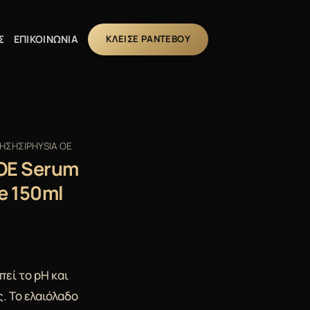
Σ
ΕΠΙΚΟΙΝΩΝΙΑ
ΚΛΕΙΣΕ ΡΑΝΤΕΒΟΥ
ΗΣΗΣ|PHYSIA OE
 OE Serum
te 150ml
εί το pΗ και
ς. Το ελαιόλαδο