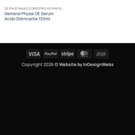
ΣΕΙΡΆ ΕΠΑΝΑΞΙΣΟΡΡΌΠΗΣΗΣ|PHYSIA OE
Demeral Physia OE Serum
Acido Districante 150ml
Visa
PayPal
Stripe
MasterCard
Cash
On
Copyright 2026 ©
Website by InDesignWebs
Delivery