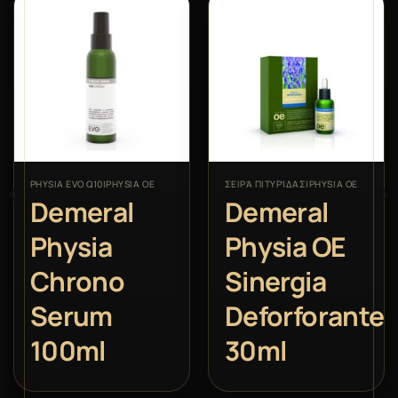
PHYSIA EVO Q10|PHYSIA OE
ΣΕΙΡΆ ΠΙΤΥΡΊΔΑΣ|PHYSIA OE
ia
Demeral
Demeral
Physia
Physia OE
Chrono
Sinergia
tivo
Serum
Deforforante
100ml
30ml