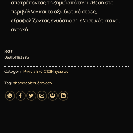
αποτρέποντας τη ζημιά από την έκθεση στο
περιβάλλον και το οξειδωτικό στρες,
εξασφαλίζοντας ενυδάτωση, ελαστικότητα και
αντοχή.
SKU:
053fbf16388a
Category:
Physia Evo Q10|Physia oe
Tag:
shampoo|ενυδάτωση